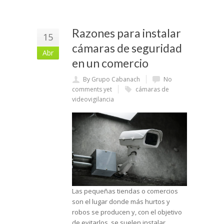
Razones para instalar
15
cámaras de seguridad
Abr
en un comercio
By Grupo Cabanach
No
comments yet
cámaras de
videovigilancia
Las pequeñas tiendas o comercios
son el lugar donde más hurtos y
robos se producen y, con el objetivo
de evitarlos, se suelen instalar