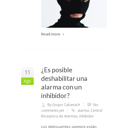
Read more
¿Es posible
11
deshabilitar una
Ago
alarma con un
inhibidor?
By Grupo Cabanach
No
comments yet
alarma
,
Central
Receptora de Alarmas
,
inhibidor
Los delincuentes siempre están